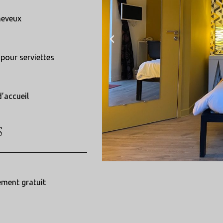
heveux
pour serviettes
’accueil
S
ement gratuit