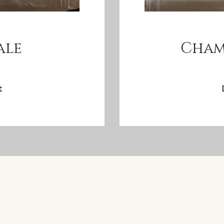
ale
Cham
t