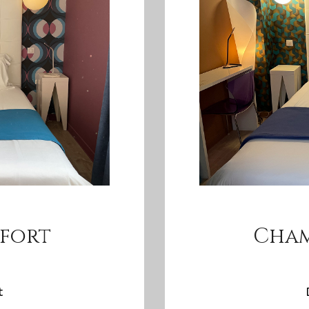
fort
Cham
t