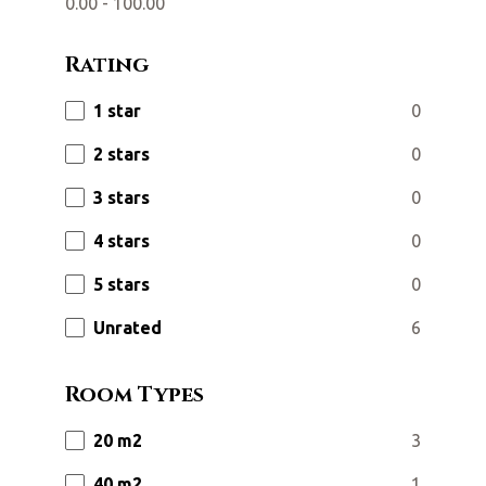
0.00
-
100.00
Rating
1 star
0
2 stars
0
3 stars
0
4 stars
0
5 stars
0
Unrated
6
Room Types
20 m2
3
40 m2
1