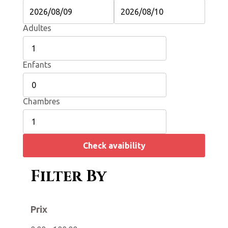
Adultes
Enfants
Chambres
Check avaibility
Filter By
é
Prix